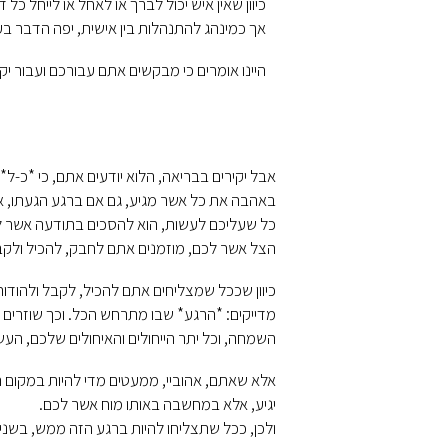
כיוון שאין איש יכול לברך או לאחל או לייחל כ
אך כמינהג להתנהלות בין אישית, יפה הדבר בעי
היינו אומרים כי מבקשים אתם עבורכם ועבור 
אבל יקירים בבריאה, הלוא יודעים אתם, כי *כ-ל
באהבה את כל אשר מגיע, גם אם ברגע הגעתו, אינו
כל שעליכם לעשות, הוא להסכים בתודעה אשר לכ
הצל אשר לכם, מוזמנים אתם לחבק, להכיל ולק
כיוון שככל שמצליחים אתם להכיל, לקבל ולהודות 
מדייקים: *הרגע* שבו מתרחש הכל. וכך שוזרים
השמחה, וכל יתר הייחולים והאיחולים שלכם, העש
אלא שאתם, אהוביי, ממעטים מדי להיות במקום המ
יגיע, אלא במחשבה באותו מוח אשר לכם.
ולכן, ככל שתצליחו להיות ברגע הזה ממש, בשניה