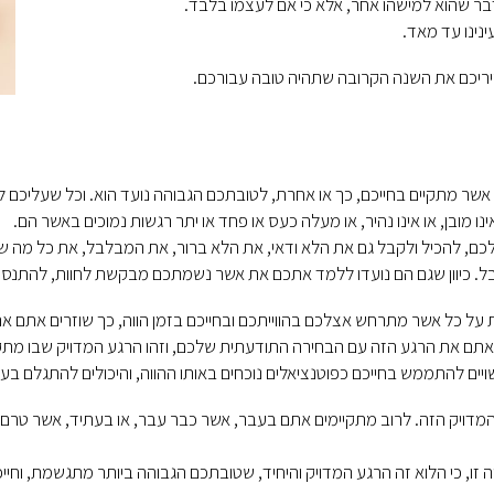
ל דבר שהוא למישהו אחר, אלא כי אם לעצמו בלבד.
נינו עד מאד.
יקיריכם את השנה הקרובה שתהיה טובה עבורכם.
* אשר מתקיים בחייכם, כך או אחרת, לטובתכם הגבוהה נועד הוא. וכל שעליכם 
 מובן, או אינו נהיר, או מעלה כעס או פחד או יתר רגשות נמוכים באשר הם.
ם, להכיל ולקבל גם את הלא ודאי, את הלא ברור, את המבלבל, את כל מה ש
בל. כיוון שגם הם נועדו ללמד אתכם את אשר נשמתכם מבקשת לחוות, להתנס
על כל אשר מתרחש אצלכם בהווייתכם ובחייכם בזמן הווה, כך שוזרים אתם את הה
 אתם את הרגע הזה עם הבחירה התודעתית שלכם, וזהו הרגע המדויק שבו מתק
ויים להתממש בחייכם כפוטנציאלים נוכחים באותו ההווה, והיכולים להתגלם בע
דויק הזה. לרוב מתקיימים אתם בעבר, אשר כבר עבר, או בעתיד, אשר טרם הגי
 זו, כי הלוא זה הרגע המדויק והיחיד, שטובתכם הגבוהה ביותר מתגשמת, וחי